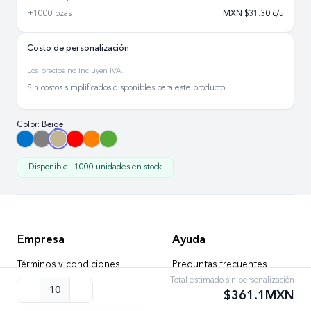
+1000 pzas
MXN $
31.30
c/u
Costo de personalización
Los precios no incluyen IVA.
Sin costos simplificados disponibles para este producto.
Color:
Beige
Disponible · 1000 unidades en stock
Empresa
Ayuda
Términos y condiciones
Preguntas frecuentes
Total estimado sin personalización
10
Contáctanos
$
361.1
MXN