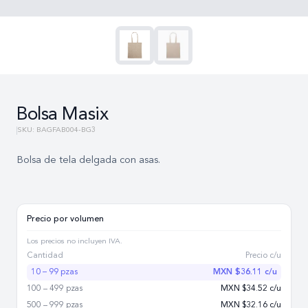
Bolsa Masix
SKU:
BAGFAB004-BG3
Bolsa de tela delgada con asas.
Precio por volumen
Los precios no incluyen IVA.
Cantidad
Precio c/u
10 – 99 pzas
MXN $
36.11
c/u
100 – 499 pzas
MXN $
34.52
c/u
500 – 999 pzas
MXN $
32.16
c/u